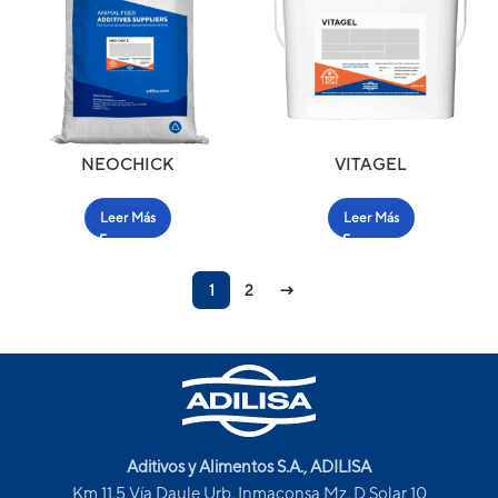
NEOCHICK
VITAGEL
Leer Más
Leer Más
1
2
→
Aditivos y Alimentos S.A., ADILISA
Km 11.5 Vía Daule Urb. Inmaconsa Mz. D Solar 10