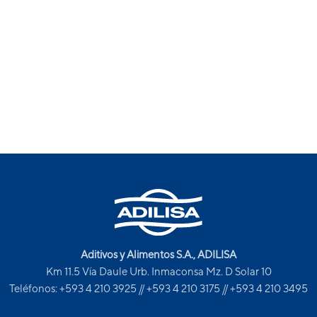
Aditivos y Alimentos S.A., ADILISA
Km 11.5 Vía Daule Urb. Inmaconsa Mz. D Solar 10
Teléfonos: +593 4 210 3925 // +593 4 210 3175 // +593 4 210 3495