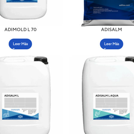
ADIMOLD L 70
ADISALM
Leer Más
Leer Más