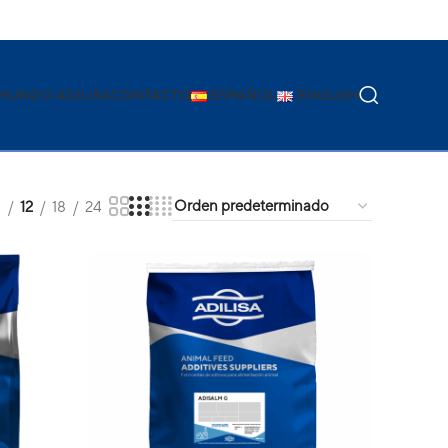
MUNDO ADILISA
CONTACTO
ESPAÑOL
ENGLISH
9
12
18
24