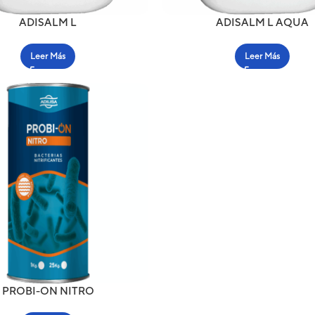
ADISALM L
ADISALM L AQUA
Leer Más
Leer Más
PROBI-ON NITRO