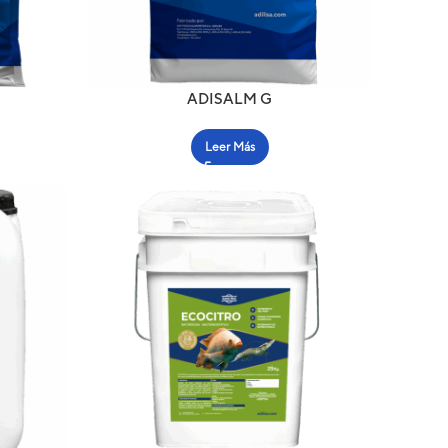
ADISALM G
Leer Más